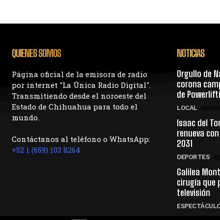
QUIENES SOMOS
NOTICIAS
Orgullo de N
Página oficial de la emisora de radio
corona camp
por internet "La Única Radio Digital".
de Powerlif
Transmitiendo desde el noroeste del
Estado de Chihuahua para todo el
LOCAL
agosto
mundo.
Isaac del To
renueva con
Contáctanos al teléfono o WhatsApp:
2031
+52 1 (659) 103 8264
DEPORTES
ag
Galilea Mont
cirugía que 
televisión
ESPECTÁCUL