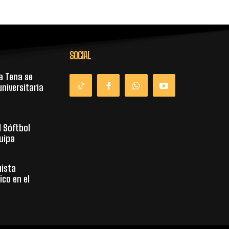
SOCIAL
a Tena se
niversitaria
l Sóftbol
uipa
uista
co en el