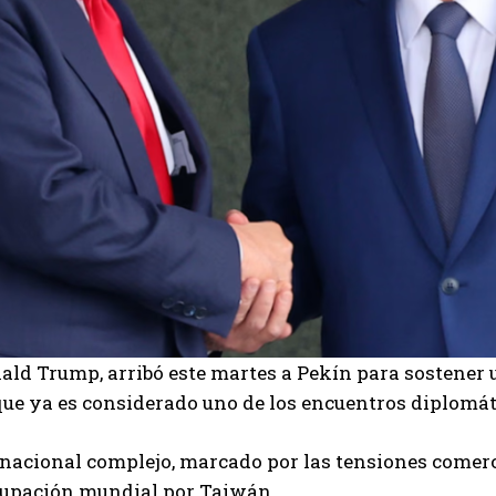
ald Trump, arribó este martes a Pekín para sostener u
que ya es considerado uno de los encuentros diplomá
rnacional complejo, marcado por las tensiones comerc
ocupación mundial por Taiwán.