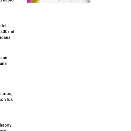
 del
 200 mil
xicana
mann
 una
itmos,
con los
Chapoy
rato