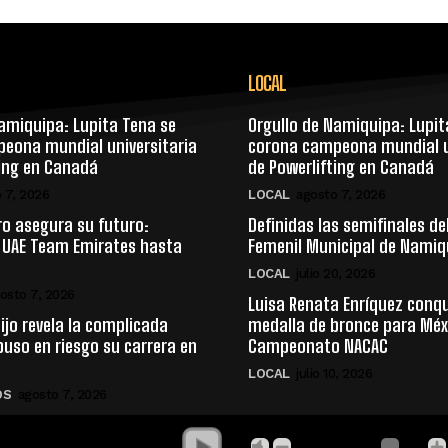
LOCAL
amiquipa: Lupita Tena se
Orgullo de Namiquipa: Lupit
eona mundial universitaria
corona campeona mundial u
ting en Canadá
de Powerlifting en Canadá
 7, 2026
LOCAL
agosto 7, 2026
ro asegura su futuro:
Definidas las semifinales de
 UAE Team Emirates hasta
Femenil Municipal de Namiq
LOCAL
julio 20, 2026
osto 7, 2026
Luisa Renata Enríquez conq
ijo revela la complicada
medalla de bronce para Méxi
puso en riesgo su carrera en
Campeonato NACAC
LOCAL
julio 10, 2026
OS
agosto 7, 2026