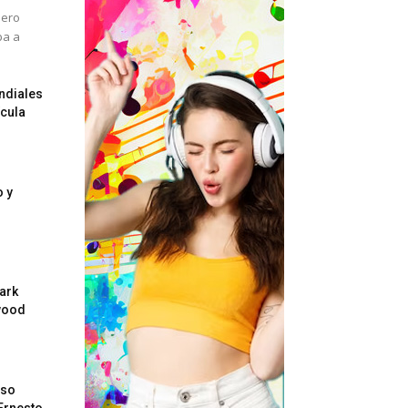
pero
ba a
ndiales
ícula
o y
Park
wood
eso
 Ernesto