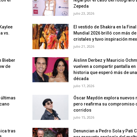
Zepeda
julio 23, 2026
 Kaylee
El vestido de Shakira en la Final
a vs.
Mundial 2026 brilló con más de
cristales y tuvo inspiración me
julio 21, 2026
n Bieber
Aislinn Derbez y Mauricio Och
how de
vuelven a compartir pantalla en
historia que esperó más de una
década
julio 17, 2026
 últimas
Óscar Maydón explora nuevos r
icano
pero reafirma su compromiso 
corridos
julio 15, 2026
ica tras
Denuncian a Pedro Sola y Pati 
6
por presunta apología del malt