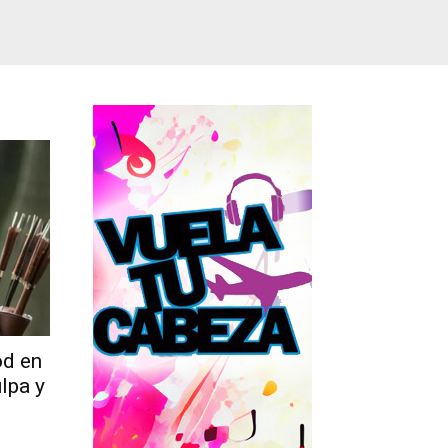
od en
lpa y