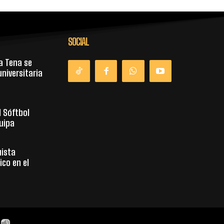
SOCIAL
a Tena se
niversitaria
l Sóftbol
uipa
uista
co en el