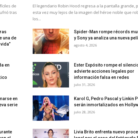
íciles de
El legendario Robin Hood regresa a la pantalla grande, 
ufrió tras
esta vez muy lejos de la imagen del héroe noble que ro
los...
tras
Spider-Man rompe récords mu
e una de
y Sony ya analiza una nueva pel
 vida”
agosto 4, 2026
da en
Ester Expósito rompe el silenci
advierte acciones legales por
xico
información falsa en redes
julio 31, 2026
rmarse en
Karol G, Pedro Pascal y Linkin 
eva serie
serán inmortalizados en Holly
julio 28, 2026
urante
Livia Brito enfrenta nuevo proc
con el
legal por el caso del fotógrafo