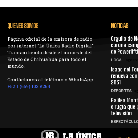
QUIENES SOMOS
NOTICIAS
Orgullo de N
Página oficial de la emisora de radio
corona camp
por internet "La Única Radio Digital".
de Powerlif
Transmitiendo desde el noroeste del
Estado de Chihuahua para todo el
LOCAL
agosto
mundo.
Isaac del To
renueva con
Contáctanos al teléfono o WhatsApp:
2031
+52 1 (659) 103 8264
DEPORTES
ag
Galilea Mont
cirugía que 
televisión
ESPECTÁCUL