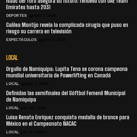
Isaac del Toro asegura su futuro: renueva con UAE Team
Emirates hasta 2031
DEPORTES
agosto 7, 2026
Galilea Montijo revela la complicada cirugía que puso en
riesgo su carrera en televisión
ESPECTÁCULOS
agosto 7, 2026
LOCAL
Orgullo de Namiquipa: Lupita Tena se corona campeona
mundial universitaria de Powerlifting en Canadá
LOCAL
agosto 7, 2026
Definidas las semifinales del Sóftbol Femenil Municipal
de Namiquipa
LOCAL
julio 20, 2026
Luisa Renata Enríquez conquista medalla de bronce para
México en el Campeonato NACAC
LOCAL
julio 10, 2026