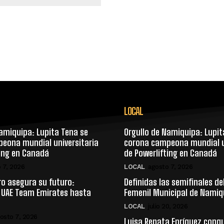
LOCAL
amiquipa: Lupita Tena se
Orgullo de Namiquipa: Lupit
eona mundial universitaria
corona campeona mundial u
ting en Canadá
de Powerlifting en Canadá
 7, 2026
LOCAL
agosto 7, 2026
ro asegura su futuro:
Definidas las semifinales de
 UAE Team Emirates hasta
Femenil Municipal de Namiq
LOCAL
julio 20, 2026
osto 7, 2026
Luisa Renata Enríquez conq