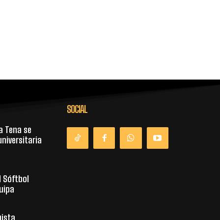
SOCIAL
a Tena se
niversitaria
l Sóftbol
uipa
uista