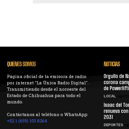
QUIENES SOMOS
NOTICIAS
Orgullo de N
Página oficial de la emisora de radio
corona camp
por internet "La Única Radio Digital".
de Powerlif
Transmitiendo desde el noroeste del
Estado de Chihuahua para todo el
LOCAL
agosto
mundo.
Isaac del To
renueva con
Contáctanos al teléfono o WhatsApp:
2031
+52 1 (659) 103 8264
DEPORTES
ag