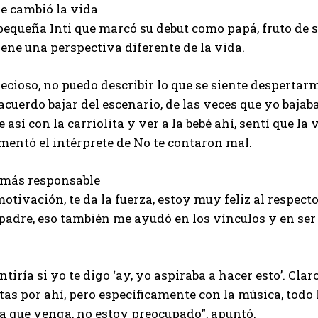
le cambió la vida
 pequeña Inti que marcó su debut como papá, fruto de 
iene una perspectiva diferente de la vida.
cioso, no puedo describir lo que se siente despertarm
uerdo bajar del escenario, de las veces que yo bajaba 
sí con la carriolita y ver a la bebé ahí, sentí que la 
omentó el intérprete de No te contaron mal.
r más responsable
 motivación, te da la fuerza, estoy muy feliz al respec
s padre, eso también me ayudó en los vínculos y en se
tiría si yo te digo ‘ay, yo aspiraba a hacer esto’. Claro
as por ahí, pero específicamente con la música, todo 
a que venga, no estoy preocupado”, apuntó.