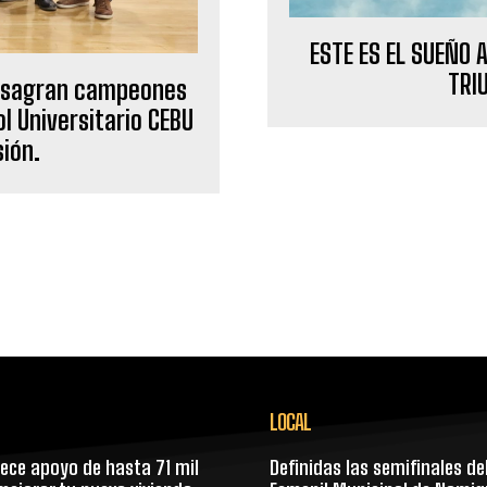
ESTE ES EL SUEÑO 
TRI
onsagran campeones
ol Universitario CEBU
ión.
LOCAL
rece apoyo de hasta 71 mil
Definidas las semifinales de