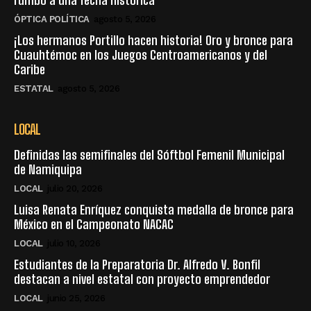
rumbo a una fecha histórica
ÓPTICA POLÍTICA
agosto 5, 2026
¡Los hermanos Portillo hacen historia! Oro y bronce para
Cuauhtémoc en los Juegos Centroamericanos y del
Caribe
ESTATAL
agosto 5, 2026
LOCAL
Definidas las semifinales del Sóftbol Femenil Municipal
de Namiquipa
LOCAL
julio 20, 2026
Luisa Renata Enríquez conquista medalla de bronce para
México en el Campeonato NACAC
LOCAL
julio 10, 2026
Estudiantes de la Preparatoria Dr. Alfredo V. Bonfil
destacan a nivel estatal con proyecto emprendedor
LOCAL
junio 25, 2026