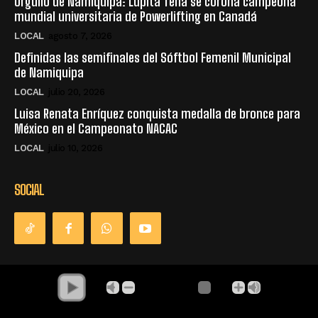
Orgullo de Namiquipa: Lupita Tena se corona campeona
mundial universitaria de Powerlifting en Canadá
LOCAL
agosto 7, 2026
Definidas las semifinales del Sóftbol Femenil Municipal
de Namiquipa
LOCAL
julio 20, 2026
Luisa Renata Enríquez conquista medalla de bronce para
México en el Campeonato NACAC
LOCAL
julio 10, 2026
SOCIAL
© Derechos Reservados - La Única Radio - Namiquipa Chihuahua,
México