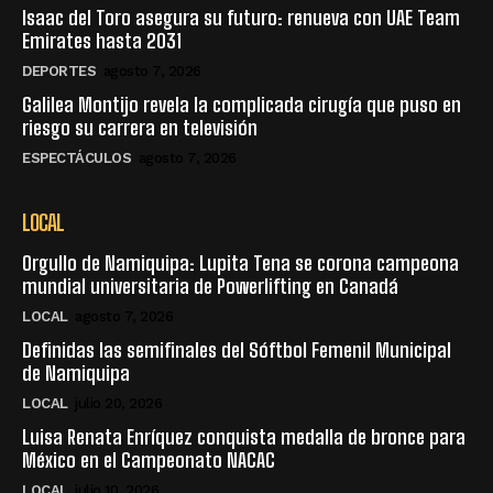
Isaac del Toro asegura su futuro: renueva con UAE Team
Emirates hasta 2031
DEPORTES
agosto 7, 2026
Galilea Montijo revela la complicada cirugía que puso en
riesgo su carrera en televisión
ESPECTÁCULOS
agosto 7, 2026
LOCAL
Orgullo de Namiquipa: Lupita Tena se corona campeona
mundial universitaria de Powerlifting en Canadá
LOCAL
agosto 7, 2026
Definidas las semifinales del Sóftbol Femenil Municipal
de Namiquipa
LOCAL
julio 20, 2026
Luisa Renata Enríquez conquista medalla de bronce para
México en el Campeonato NACAC
LOCAL
julio 10, 2026