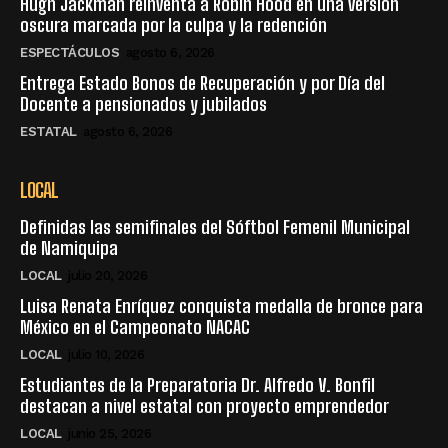
Hugh Jackman reinventa a Robin Hood en una versión
oscura marcada por la culpa y la redención
ESPECTÁCULOS
agosto 6, 2026
Entrega Estado Bonos de Recuperación y por Día del
Docente a pensionados y jubilados
ESTATAL
agosto 6, 2026
LOCAL
Definidas las semifinales del Sóftbol Femenil Municipal
de Namiquipa
LOCAL
julio 20, 2026
Luisa Renata Enríquez conquista medalla de bronce para
México en el Campeonato NACAC
LOCAL
julio 10, 2026
Estudiantes de la Preparatoria Dr. Alfredo V. Bonfil
destacan a nivel estatal con proyecto emprendedor
LOCAL
junio 25, 2026