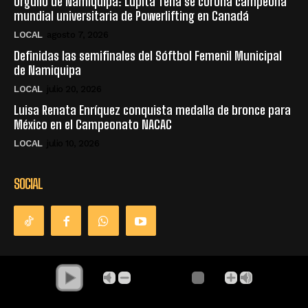
Orgullo de Namiquipa: Lupita Tena se corona campeona
mundial universitaria de Powerlifting en Canadá
LOCAL
agosto 7, 2026
Definidas las semifinales del Sóftbol Femenil Municipal
de Namiquipa
LOCAL
julio 20, 2026
Luisa Renata Enríquez conquista medalla de bronce para
México en el Campeonato NACAC
LOCAL
julio 10, 2026
SOCIAL
© Derechos Reservados - La Única Radio - Namiquipa Chihuahua,
México