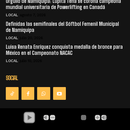
Orgullo de Namiquipa: Lupita Tena se corona campeona
mundial universitaria de Powerlifting en Canadá
LOCAL
agosto 7, 2026
Definidas las semifinales del Sóftbol Femenil Municipal
de Namiquipa
LOCAL
julio 20, 2026
Luisa Renata Enríquez conquista medalla de bronce para
México en el Campeonato NACAC
LOCAL
julio 10, 2026
SOCIAL
© Derechos Reservados - La Única Radio - Namiquipa Chihuahua,
México