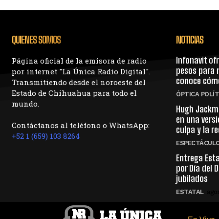
QUIENES SOMOS
NOTICIAS
Infonavit of
Página oficial de la emisora de radio
pesos para m
por internet "La Única Radio Digital".
conoce cómo
Transmitiendo desde el noroeste del
Estado de Chihuahua para todo el
ÓPTICA POLÍT
mundo.
Hugh Jackma
en una vers
Contáctanos al teléfono o WhatsApp:
culpa y la r
+52 1 (659) 103 8264
ESPECTÁCUL
Entrega Est
por Día del 
jubilados
ESTATAL
ago