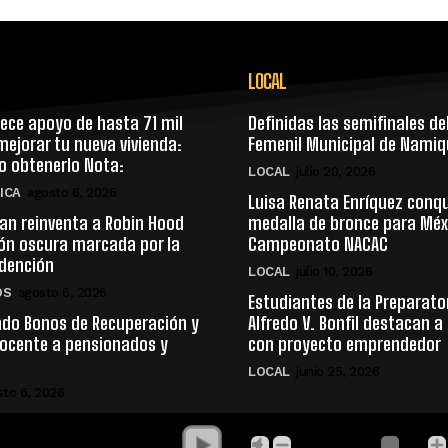
LOCAL
rece apoyo de hasta 71 mil
Definidas las semifinales de
ejorar tu nueva vivienda:
Femenil Municipal de Namiq
 obtenerlo Nota:
LOCAL
julio 20, 2026
ICA
agosto 6, 2026
Luisa Renata Enríquez conq
n reinventa a Robin Hood
medalla de bronce para Méxi
ión oscura marcada por la
Campeonato NACAC
edención
LOCAL
julio 10, 2026
OS
agosto 6, 2026
Estudiantes de la Preparator
ado Bonos de Recuperación y
Alfredo V. Bonfil destacan a 
Docente a pensionados y
con proyecto emprendedor
LOCAL
junio 25, 2026
sto 6, 2026