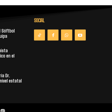
SOCIAL
l Sóftbol
uipa
uista
co en el
ia Dr.
nivel estatal