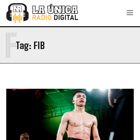
F
Tag:
FIB