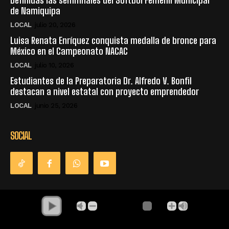
Definidas las semifinales del Sóftbol Femenil Municipal
de Namiquipa
LOCAL
julio 20, 2026
Luisa Renata Enríquez conquista medalla de bronce para
México en el Campeonato NACAC
LOCAL
julio 10, 2026
Estudiantes de la Preparatoria Dr. Alfredo V. Bonfil
destacan a nivel estatal con proyecto emprendedor
LOCAL
junio 25, 2026
SOCIAL
© Derechos Reservados - La Única Radio - Namiquipa Chihuahua,
México