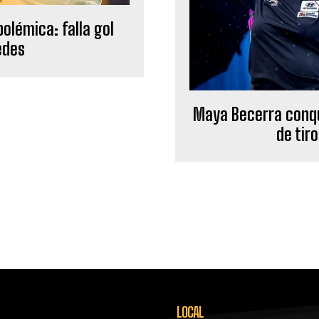
olémica: falla gol
edes
Maya Becerra conqui
de tir
LOCAL