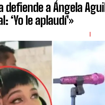
 defiende a Ángela Agui
l: ‘Yo le aplaudí'»