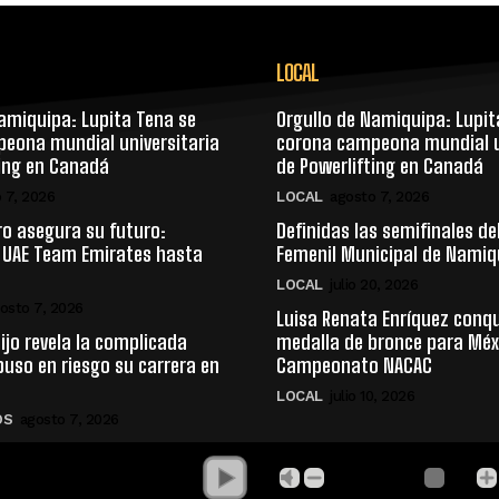
LOCAL
amiquipa: Lupita Tena se
Orgullo de Namiquipa: Lupit
eona mundial universitaria
corona campeona mundial u
ting en Canadá
de Powerlifting en Canadá
 7, 2026
LOCAL
agosto 7, 2026
ro asegura su futuro:
Definidas las semifinales de
 UAE Team Emirates hasta
Femenil Municipal de Namiq
LOCAL
julio 20, 2026
osto 7, 2026
Luisa Renata Enríquez conq
ijo revela la complicada
medalla de bronce para Méxi
puso en riesgo su carrera en
Campeonato NACAC
LOCAL
julio 10, 2026
OS
agosto 7, 2026