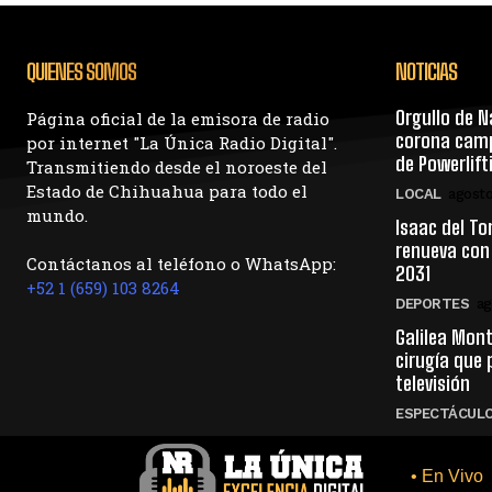
QUIENES SOMOS
NOTICIAS
Orgullo de N
Página oficial de la emisora de radio
corona camp
por internet "La Única Radio Digital".
de Powerlif
Transmitiendo desde el noroeste del
Estado de Chihuahua para todo el
LOCAL
agosto
mundo.
Isaac del To
renueva con
Contáctanos al teléfono o WhatsApp:
2031
+52 1 (659) 103 8264
DEPORTES
ag
Galilea Mont
cirugía que 
televisión
ESPECTÁCUL
• En Vivo