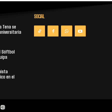
SOCIAL
a Tena se
niversitaria
l Sóftbol
uipa
uista
co en el